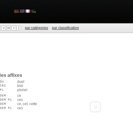
par catégories
par classification
V
W
Y
Z
es affixes
duel
DU
triel
TRI
pluriel
PL
ce
DEM
ces
DEM PL
ce, cet, cette
DEM
»
ces
DEM PL