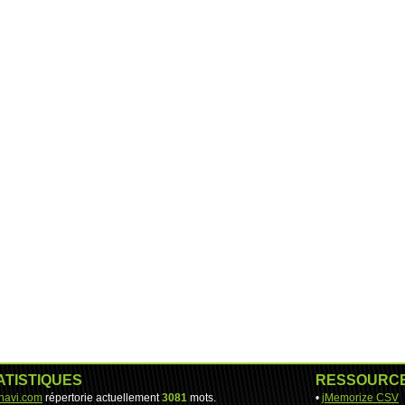
ATISTIQUES
RESSOURC
-navi.com
répertorie actuellement
3081
mots.
•
jMemorize CSV