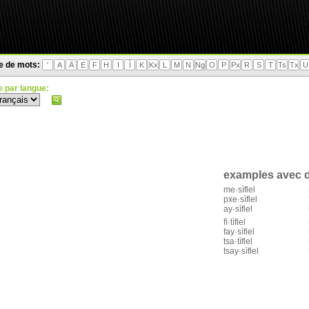
te de mots:
'
A
Ä
E
F
H
I
Ì
K
Kx
L
M
N
Ng
O
P
Px
R
S
T
Ts
Tx
U
 par langue:
examples avec d
me·sìflel
pxe·sìflel
ay·sìflel
fì·tìflel
fay·sìflel
tsa·tìflel
tsay·sìflel