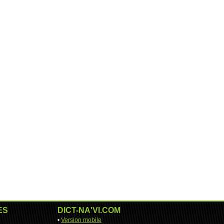
ES
DICT-NA'VI.COM
•
Version mobile