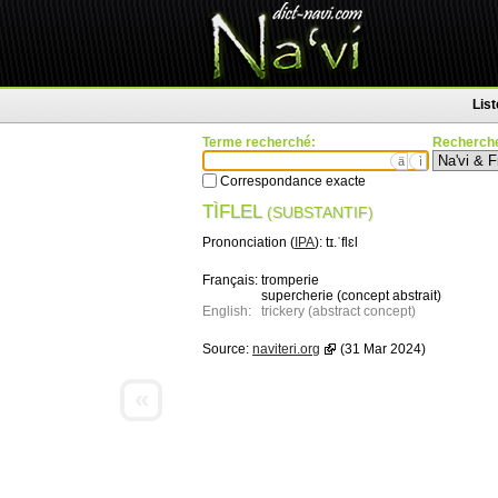
Lis
Terme recherché:
Recherche
ä
ì
Correspondance exacte
TÌFLEL
(SUBSTANTIF)
Prononciation (
IPA
):
tɪ.ˈflɛl
Français:
tromperie
supercherie (concept abstrait)
English:
trickery (abstract concept)
Source:
naviteri.org
(31 Mar 2024)
«