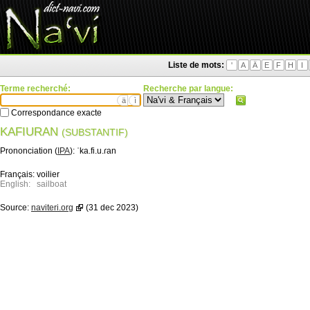
Liste de mots:
'
A
Ä
E
F
H
I
Terme recherché:
Recherche par langue:
ä
ì
Correspondance exacte
KAFIURAN
(SUBSTANTIF)
Prononciation (
IPA
):
ˈka.fi.u.ɾan
Français:
voilier
English:
sailboat
Source:
naviteri.org
(31 dec 2023)