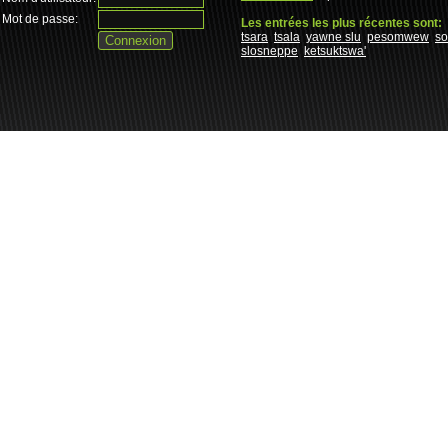
Mot de passe:
Les entrées les plus récentes sont:
tsara
tsala
yawne slu
pesomwew
s
slosneppe
ketsuktswa'