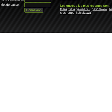
Mot de passe:
Les entrées les plus récentes sont:
tsara
tsala
yawne slu
pesomwew
s
slosneppe
ketsuktswa'