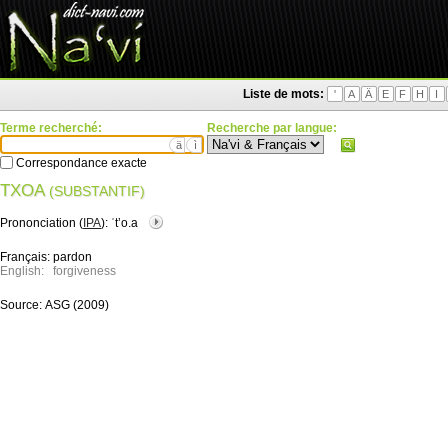
Liste de mots:
'
A
Ä
E
F
H
I
Terme recherché:
Recherche par langue:
ä
ì
Correspondance exacte
TXOA
(SUBSTANTIF)
Prononciation (
IPA
):
ˈtʼo.a
Français:
pardon
English:
forgiveness
Source:
ASG (2009)