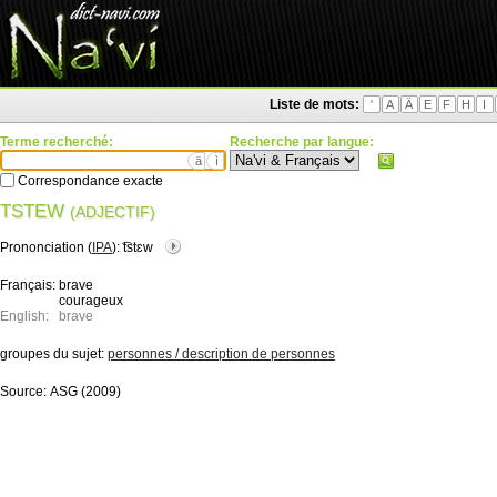
Liste de mots:
'
A
Ä
E
F
H
I
Terme recherché:
Recherche par langue:
ä
ì
Correspondance exacte
TSTEW
(ADJECTIF)
Prononciation (
IPA
):
͡tstɛw
Français:
brave
courageux
English:
brave
groupes du sujet:
personnes / description de personnes
Source:
ASG (2009)