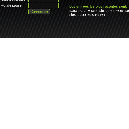
Mot de passe:
Les entrées les plus récentes sont:
tsara
tsala
yawne slu
pesomwew
s
slosneppe
ketsuktswa'