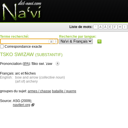
Liste de mots:
'
A
Ä
E
F
H
I
Terme recherché:
Recherche par langue:
ä
ì
Correspondance exacte
TSKO SWIZAW
(SUBSTANTIF)
Prononciation (
IPA
):
͡tsko swi.ˈzaw
Français:
arc et flèches
English:
bow and arrow (
collective noun
)
(art of) archery
groupes du sujet:
armes / chasse
bataille / guerre
Source:
ASG (2009);
naviteri.org