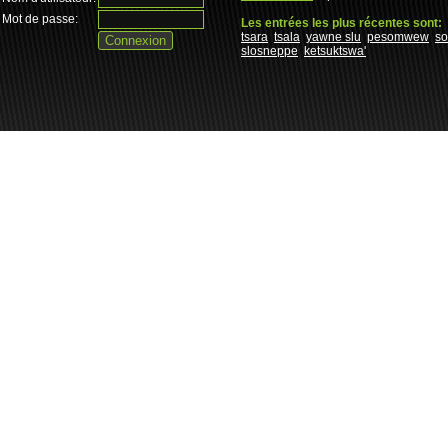
Mot de passe:
Les entrées les plus récentes sont:
tsara
tsala
yawne slu
pesomwew
s
slosneppe
ketsuktswa'