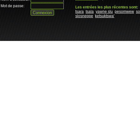
Mot de passe:
Les entrées les plus récentes sont:
tsara
tsala
yawne slu
pesomwew
s
slosneppe
ketsuktswa'