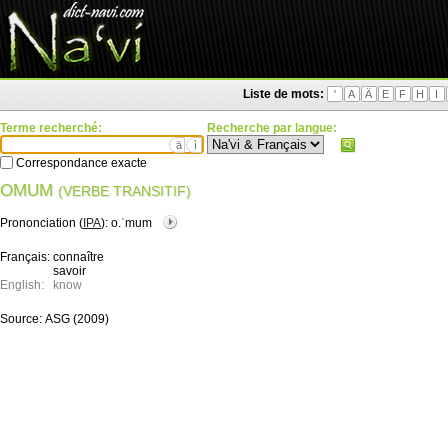
Liste de mots:
'
A
Ä
E
F
H
I
Terme recherché:
Recherche par langue:
ä
ì
Correspondance exacte
OMUM
(VERBE TRANSITIF)
Prononciation (
IPA
):
o.ˈmum
Français:
connaître
savoir
English:
know
Source:
ASG (2009)