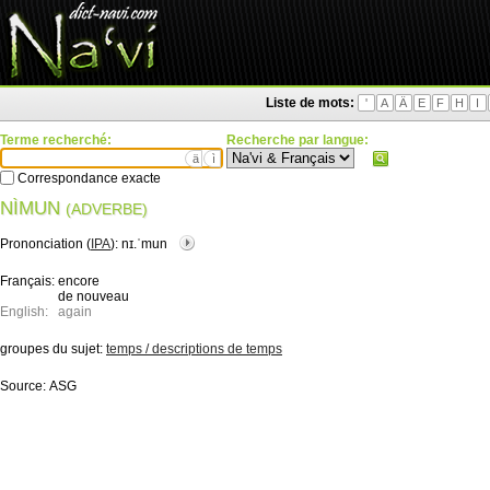
Liste de mots:
'
A
Ä
E
F
H
I
Terme recherché:
Recherche par langue:
ä
ì
Correspondance exacte
NÌMUN
(ADVERBE)
Prononciation (
IPA
):
nɪ.ˈmun
Français:
encore
de nouveau
English:
again
groupes du sujet:
temps / descriptions de temps
Source:
ASG