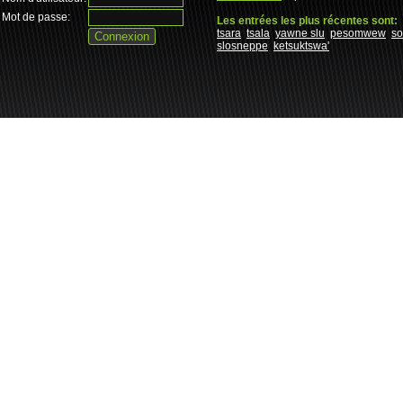
Mot de passe:
Les entrées les plus récentes sont:
tsara
tsala
yawne slu
pesomwew
s
slosneppe
ketsuktswa'