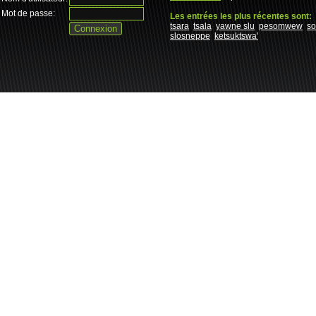
Mot de passe:
Les entrées les plus récentes sont:
tsara
tsala
yawne slu
pesomwew
s
slosneppe
ketsuktswa'