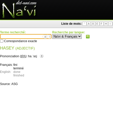
Liste de mots:
'
A
Ä
E
F
H
I
Terme recherché:
Recherche par langue:
ä
ì
Correspondance exacte
HASEY
(ADJECTIF)
Prononciation (
IPA
):
ha.ˈsɛj
Français:
fini
terminé
English:
done
finished
Source:
ASG